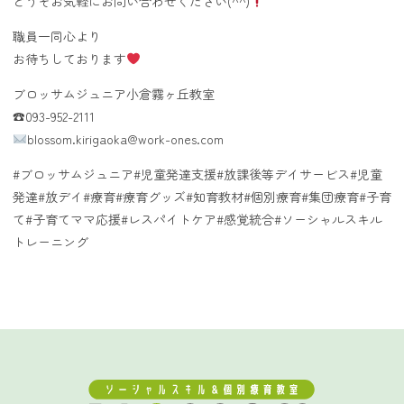
どうぞお気軽にお問い合わせください(^^)
職員一同心より
お待ちしております
ブロッサムジュニア小倉霧ヶ丘教室
☎︎093-952-2111
blossom.kirigaoka@work-ones.com
#ブロッサムジュニア#児童発達支援#放課後等デイサービス#児童
発達#放デイ#療育#療育グッズ#知育教材#個別療育#集団療育#子育
て#子育てママ応援#レスパイトケア#感覚統合#ソーシャルスキル
トレーニング