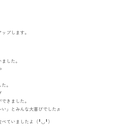
アップします。
いました。
や
した。
び
ができました。
〜い」とみんな大喜びでした♬
べていましたよ（╹◡╹）