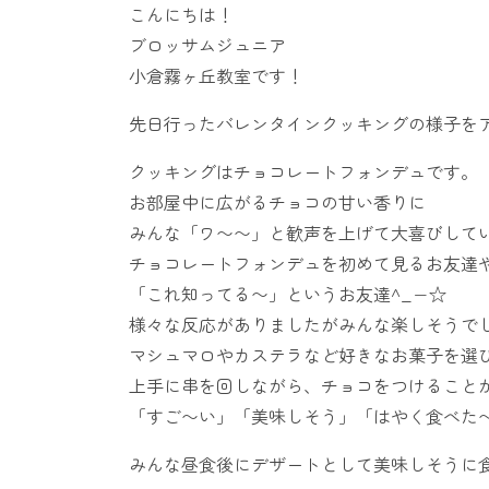
こんにちは！
ブロッサムジュニア
小倉霧ヶ丘教室です！
先日行ったバレンタインクッキングの様子を
クッキングはチョコレートフォンデュです。
お部屋中に広がるチョコの甘い香りに
みんな「ワ〜〜」と歓声を上げて大喜びして
チョコレートフォンデュを初めて見るお友達
「これ知ってる〜」というお友達^_−☆
様々な反応がありましたがみんな楽しそうで
マシュマロやカステラなど好きなお菓子を選
上手に串を回しながら、チョコをつけること
「すご〜い」「美味しそう」「はやく食べた
みんな昼食後にデザートとして美味しそうに食