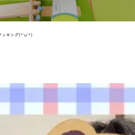
キング(*’ω’*)