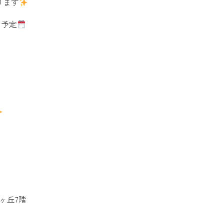
ります
を予定
ヶ丘7階