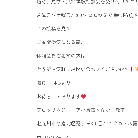
随時、見学・無料体験相談会を受け付けてお
月曜日〜土曜日/9:00〜16:00の間で1時間程度
​この投稿を見て、
ご質問や気になる事、
体験会をご希望の方は
どうぞお気軽にお問い合わせください(^^)
​職員一同心より
お待ちしております
​ブロッサムジュニア小倉霧ヶ丘第三教室
北九州市小倉北区霧ヶ丘3丁目7-14 クロノス霧
☎︎093-482-4955