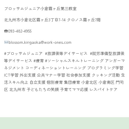
ブロッサムジュニア小倉霧ヶ丘第三教室
北九州市小倉北区霧ヶ丘3丁目7-14 クロノス霧ヶ丘7階
☎︎093-482-4955
blossom.kirigaoka@work-ones.com
​#ブロッサムジュニア
#放課後等デイサービス
#就労準備型放課後
等デイサービス #療育 #ソーシャルスキルトレーニング アンガーマ
ネジメント コーディネーショントレーニング プログラミング学習
ICT学習 外出支援 公共マナー学習 社会参加支援 クッキング活動 生
活スキル向上 自立支援 個別療育 集団療育 小倉北区 小倉南区 門司
区 北九州市 子どもたちの笑顔 子育てママ応援 レスパイトケア